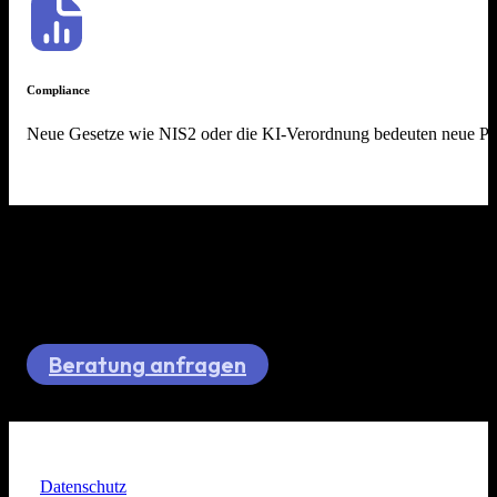
Compliance
Neue Gesetze wie NIS2 oder die KI-Verordnung bedeuten neue Pflich
Erst verstehen, dann umsetzen.
Gesetzliche Vorgaben, technische Risiken und organisatorische Pfl
Beratung anfragen
Datenschutz