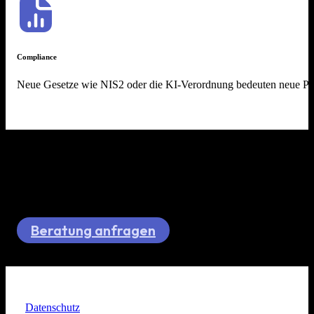
Compliance
Neue Gesetze wie NIS2 oder die KI-Verordnung bedeuten neue Pflich
Erst verstehen, dann umsetzen.
Gesetzliche Vorgaben, technische Risiken und organisatorische Pfl
Beratung anfragen
Datenschutz