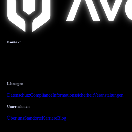
Kontakt
bits + bytes it-solutions
GmbH & Co. KG.
Krombacher Straße 24
57223 Kreuztal
Lösungen
Datenschutz
Compliance
Informationssicherheit
Veranstaltungen
Unternehmen
Über uns
Standorte
Karriere
Blog
Copyright © 2026 bits + bytes it-solutions GmbH & Co. KG