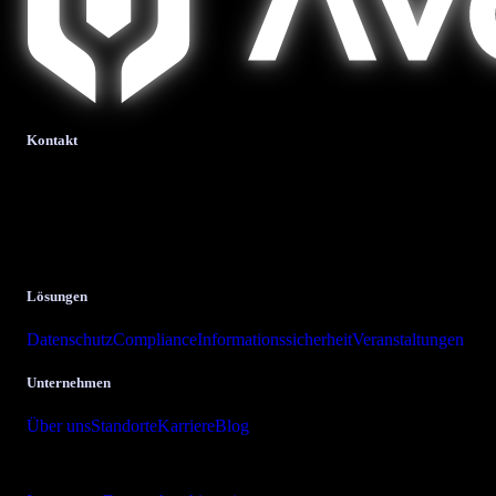
Kontakt
bits + bytes it-solutions
GmbH & Co. KG.
Krombacher Straße 24
57223 Kreuztal
Lösungen
Datenschutz
Compliance
Informationssicherheit
Veranstaltungen
Unternehmen
Über uns
Standorte
Karriere
Blog
Copyright © 2026 bits + bytes it-solutions GmbH & Co. KG