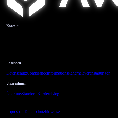
Kontakt
bits + bytes it-solutions
GmbH & Co. KG.
Krombacher Straße 24
57223 Kreuztal
Lösungen
Datenschutz
Compliance
Informationssicherheit
Veranstaltungen
Unternehmen
Über uns
Standorte
Karriere
Blog
Copyright © 2026 bits + bytes it-solutions GmbH & Co. KG
Impressum
Datenschutzhinweise