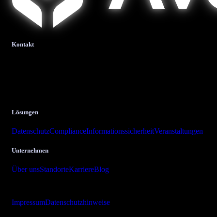
Kontakt
bits + bytes it-solutions
GmbH & Co. KG.
Krombacher Straße 24
57223 Kreuztal
Lösungen
Datenschutz
Compliance
Informationssicherheit
Veranstaltungen
Unternehmen
Über uns
Standorte
Karriere
Blog
Copyright © 2026 bits + bytes it-solutions GmbH & Co. KG
Impressum
Datenschutzhinweise