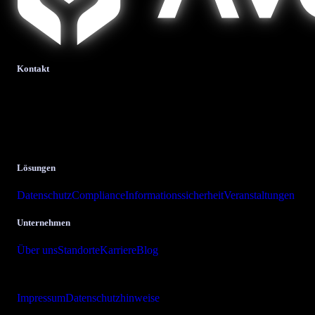
Kontakt
bits + bytes it-solutions
GmbH & Co. KG.
Krombacher Straße 24
57223 Kreuztal
Lösungen
Datenschutz
Compliance
Informationssicherheit
Veranstaltungen
Unternehmen
Über uns
Standorte
Karriere
Blog
Copyright © 2026 bits + bytes it-solutions GmbH & Co. KG
Impressum
Datenschutzhinweise