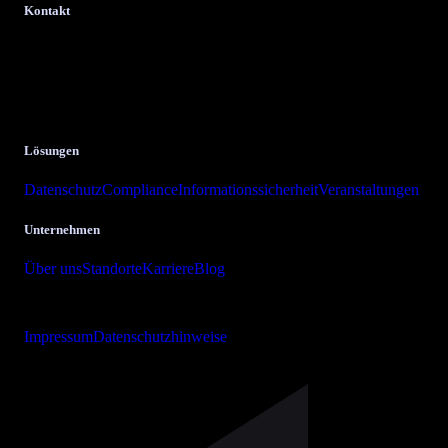
Kontakt
bits + bytes it-solutions
GmbH & Co. KG.
Krombacher Straße 24
57223 Kreuztal
Lösungen
Datenschutz
Compliance
Informationssicherheit
Veranstaltungen
Unternehmen
Über uns
Standorte
Karriere
Blog
Copyright © 2026 bits + bytes it-solutions GmbH & Co. KG
Impressum
Datenschutzhinweise