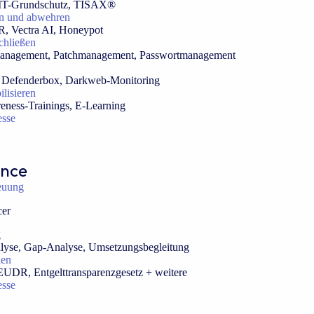
 IT-Grundschutz, TISAX®
en und abwehren
, Vectra AI, Honeypot
chließen
management, Patchmanagement, Passwortmanagement
s, Defenderbox, Darkweb-Monitoring
ilisieren
eness-Trainings, E-Learning
esse
ance
euung
cer
g
alyse, Gap-Analyse, Umsetzungsbegleitung
len
EUDR, Entgelttransparenzgesetz + weitere
esse