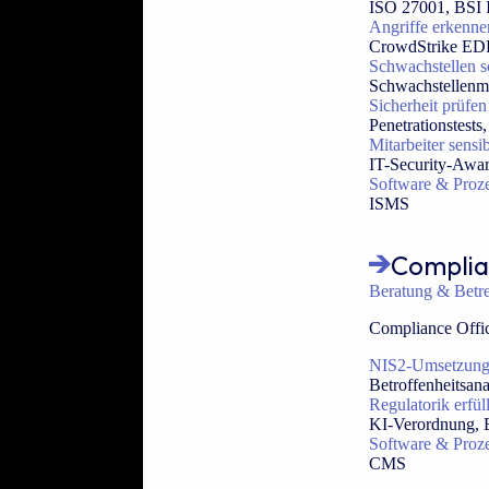
ISO 27001, BSI
Angriffe erkenn
CrowdStrike EDR
Schwachstellen s
Schwachstellen
Sicherheit prüfen
Penetrationstest
Mitarbeiter sensib
IT-Security-Awar
Software & Proz
ISMS
Compli
Beratung & Betr
Compliance Offi
NIS2-Umsetzun
Betroffenheitsan
Regulatorik erfül
KI-Verordnung, 
Software & Proz
CMS