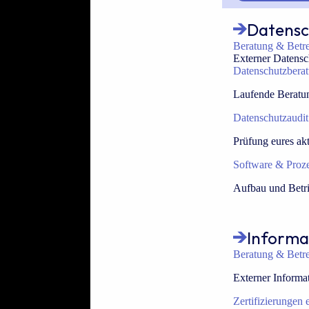
Datensc
Beratung & Betr
Externer Datensc
Datenschutzbera
Laufende Beratun
Datenschutzaudit
Prüfung eures ak
Software & Proz
Aufbau und Betri
Informa
Beratung & Betr
Externer Informat
Zertifizierungen 