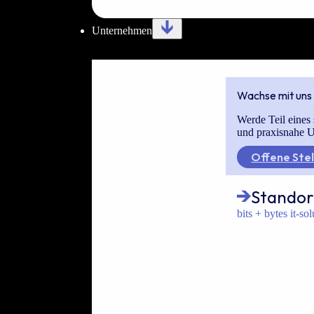
Unternehmen
Wachse mit uns
Werde Teil eines 
und praxisnahe U
Offene Stel
Standor
bits + bytes it-so