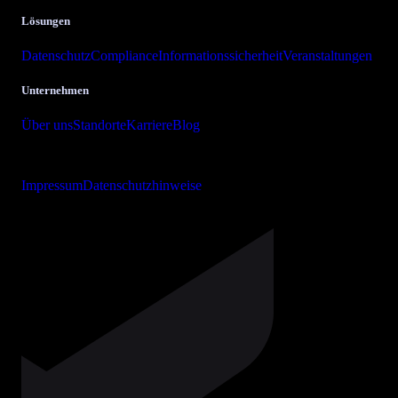
Lösungen
Datenschutz
Compliance
Informationssicherheit
Veranstaltungen
Unternehmen
Über uns
Standorte
Karriere
Blog
Copyright © 2026 bits + bytes it-solutions GmbH & Co. KG
Impressum
Datenschutzhinweise