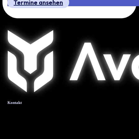
Termine ansehen
Kontakt
bits + bytes it-solutions
GmbH & Co. KG.
Krombacher Straße 24
57223 Kreuztal