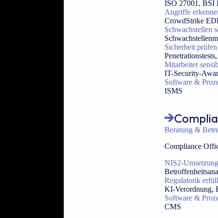
ISO 27001, BSI
Angriffe erkenn
CrowdStrike EDR
Schwachstellen s
Schwachstellen
Sicherheit prüfen
Penetrationstest
Mitarbeiter sensib
IT-Security-Awar
Software & Proz
ISMS
Compli
Beratung & Betr
Compliance Offi
NIS2-Umsetzun
Betroffenheitsan
Regulatorik erfül
KI-Verordnung, 
Software & Proz
CMS