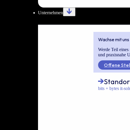
Unternehmen
Wachse mit uns
Werde Teil eines 
und praxisnahe U
Offene Stel
Standor
bits + bytes it-so