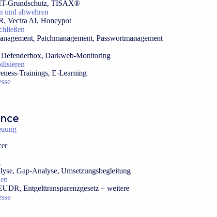
 IT-Grundschutz, TISAX®
en und abwehren
, Vectra AI, Honeypot
chließen
management, Patchmanagement, Passwortmanagement
s, Defenderbox, Darkweb-Monitoring
ilisieren
eness-Trainings, E-Learning
esse
ance
euung
cer
g
alyse, Gap-Analyse, Umsetzungsbegleitung
len
EUDR, Entgelttransparenzgesetz + weitere
esse