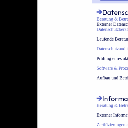
Datensc
Beratung & Betr
Externer Datensc
Datenschutzbera
Laufende Beratun
Datenschutzaudit
Prüfung eures ak
Software & Proz
Aufbau und Betri
Informa
Beratung & Betr
Externer Informat
Zertifizierungen 