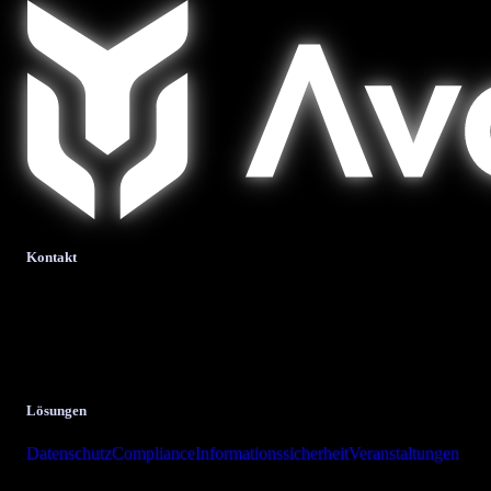
Kontakt
bits + bytes it-solutions
GmbH & Co. KG.
Krombacher Straße 24
57223 Kreuztal
Lösungen
Datenschutz
Compliance
Informationssicherheit
Veranstaltungen