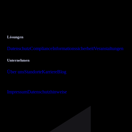
bits + bytes it-solutions
GmbH & Co. KG.
Krombacher Straße 24
57223 Kreuztal
Lösungen
Datenschutz
Compliance
Informationssicherheit
Veranstaltungen
Unternehmen
Über uns
Standorte
Karriere
Blog
Copyright © 2026 bits + bytes it-solutions GmbH & Co. KG
Impressum
Datenschutzhinweise