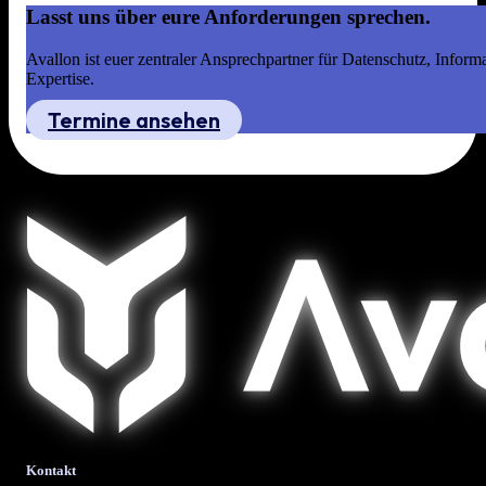
Lasst uns über eure Anforderungen sprechen.
Avallon ist euer zentraler Ansprechpartner für Datenschutz, Infor
Expertise.
Termine ansehen
Kontakt