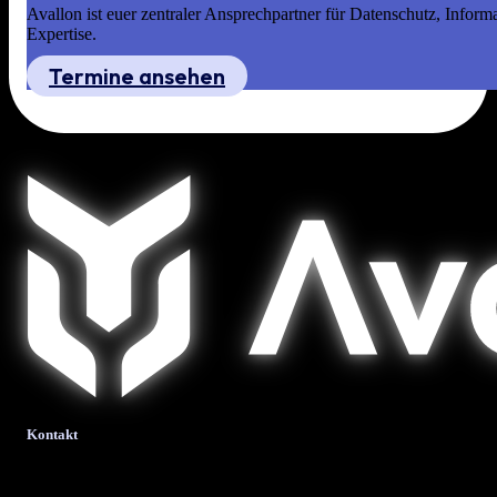
Avallon ist euer zentraler Ansprechpartner für Datenschutz, Infor
Expertise.
Termine ansehen
Kontakt
bits + bytes it-solutions