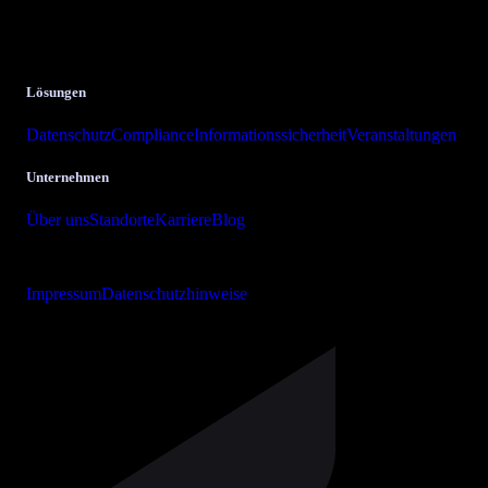
GmbH & Co. KG.
Krombacher Straße 24
57223 Kreuztal
Lösungen
Datenschutz
Compliance
Informationssicherheit
Veranstaltungen
Unternehmen
Über uns
Standorte
Karriere
Blog
Copyright © 2026 bits + bytes it-solutions GmbH & Co. KG
Impressum
Datenschutzhinweise