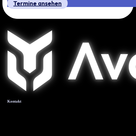
Termine ansehen
Kontakt
bits + bytes it-solutions
GmbH & Co. KG.
Krombacher Straße 24
57223 Kreuztal