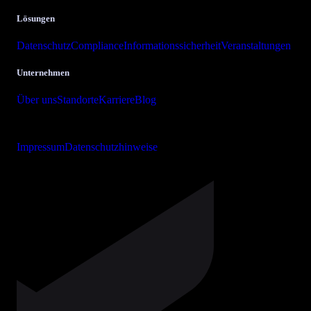
Lösungen
Datenschutz
Compliance
Informationssicherheit
Veranstaltungen
Unternehmen
Über uns
Standorte
Karriere
Blog
Copyright © 2026 bits + bytes it-solutions GmbH & Co. KG
Impressum
Datenschutzhinweise