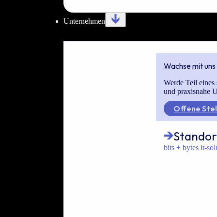
Unternehmen
Wachse mit uns
Werde Teil eines 
und praxisnahe U
Offene Stel
Standor
bits + bytes it-so