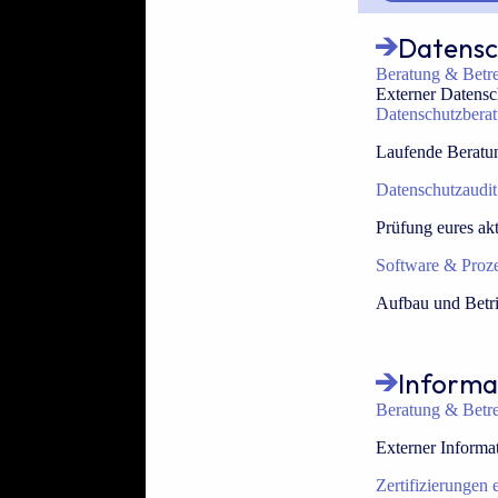
Datensc
Beratung & Betr
Externer Datensc
Datenschutzbera
Laufende Beratun
Datenschutzaudit
Prüfung eures ak
Software & Proz
Aufbau und Betri
Informa
Beratung & Betr
Externer Informat
Zertifizierungen 