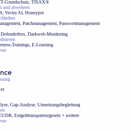
 IT-Grundschutz, TISAX®
en und abwehren
, Vectra AI, Honeypot
chließen
management, Patchmanagement, Passwortmanagement
s, Defenderbox, Darkweb-Monitoring
ilisieren
eness-Trainings, E-Learning
esse
ance
euung
cer
g
alyse, Gap-Analyse, Umsetzungsbegleitung
len
EUDR, Entgelttransparenzgesetz + weitere
esse