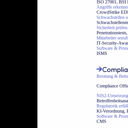
ISO 27001, BSI
Angriffe erkenn
CrowdStrike EDR
Schwachstellen s
Schwachstellen
Sicherheit prüfen
Penetrationstest
Mitarbeiter sensib
IT-Security-Awar
Software & Proz
ISMS
Compli
Beratung & Betr
Compliance Offi
NIS2-Umsetzun
Betroffenheitsan
Regulatorik erfül
KI-Verordnung, 
Software & Proz
CMS