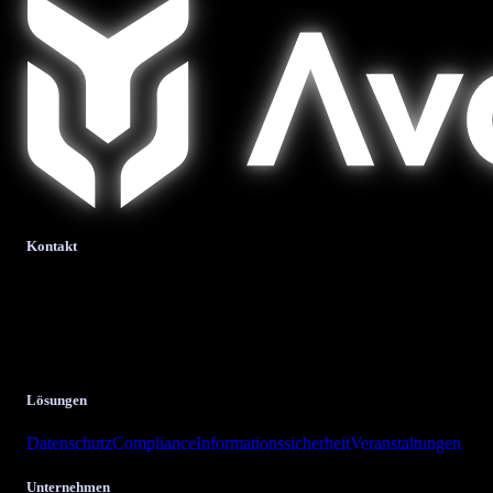
Kontakt
bits + bytes it-solutions
GmbH & Co. KG.
Krombacher Straße 24
57223 Kreuztal
Lösungen
Datenschutz
Compliance
Informationssicherheit
Veranstaltungen
Unternehmen